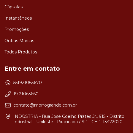
Cápsulas
Instantâneos
Promoções
Outras Marcas
Todos Produtos
Entre em contato
551921063670
19 21063660
contato@morrogrande.com.br
INDÚSTRIA - Rua José Coelho Prates Jr., 915 - Distrito
Industrial - Unileste - Piracicaba / SP - CEP: 13422020