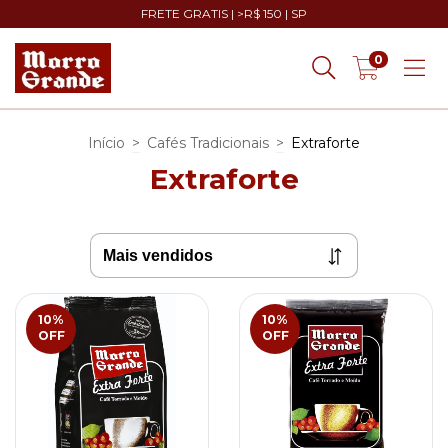
FRETE GRATIS | >R$ 150 | SP
0
Início
>
Cafés Tradicionais
>
Extraforte
Extraforte
10
%
10
%
OFF
OFF