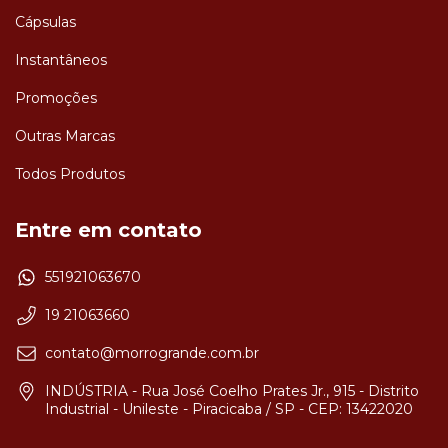
Cápsulas
Instantâneos
Promoções
Outras Marcas
Todos Produtos
Entre em contato
551921063670
19 21063660
contato@morrogrande.com.br
INDÚSTRIA - Rua José Coelho Prates Jr., 915 - Distrito
Industrial - Unileste - Piracicaba / SP - CEP: 13422020