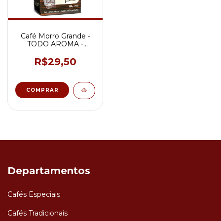
Café Morro Grande -
TODO AROMA -
Torrado e Moído - Tipo
Vácuo - 500g
R$29,50
Departamentos
Cafés Especiais
Cafés Tradicionais